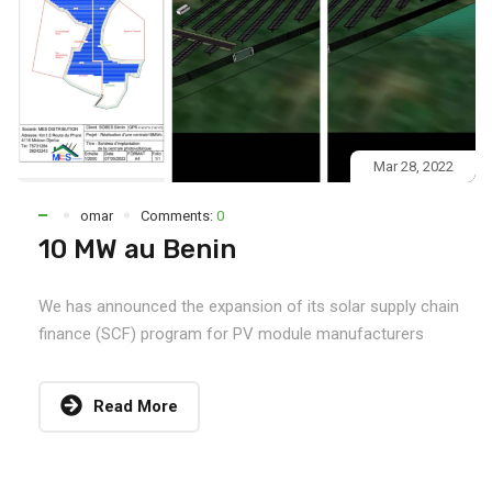
Mar 28, 2022
omar
Comments:
0
10 MW au Benin
We has announced the expansion of its solar supply chain
finance (SCF) program for PV module manufacturers
Read More