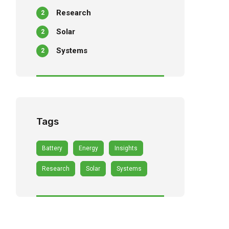
Research
2
Solar
2
Systems
2
Tags
Battery
Energy
Insights
Research
Solar
Systems