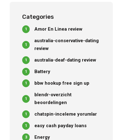
questioned out
Categories
Amor En Linea review
1
australia-conservative-dating
1
review
australia-deaf-dating review
1
Battery
1
bbw hookup free sign up
1
blendr-overzicht
1
beoordelingen
chatspin-inceleme yorumlar
1
easy cash payday loans
1
Energy
3