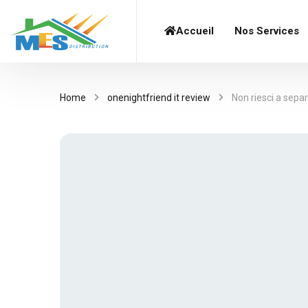
Accueil
Nos Services
Home
onenightfriend it review
Non riesci a sep