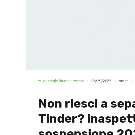
onenightfriend it review
06/29/2022
omar
Non riesci a se
Tinder? inaspet
sospensione 20