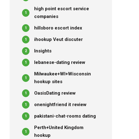
high point escort service
1
companies
hillsboro escort index
1
ihookup Veut discuter
1
Insights
2
lebanese-dating review
1
Milwaukee+WI+Wisconsin
1
hookup sites
OasisDating review
1
onenightfriend it review
1
pakistani-chat-rooms dating
1
Perth+United Kingdom
1
hookup