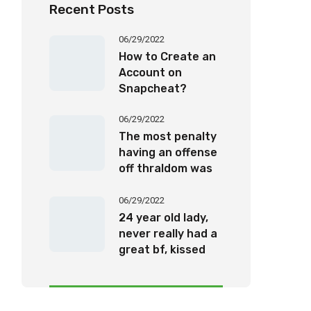
Recent Posts
06/29/2022
How to Create an
Account on
Snapcheat?
06/29/2022
The most penalty
having an offense
off thraldom was
twenty-five years’
imprisonment
06/29/2022
24 year old lady,
never really had a
great bf, kissed
one, been for the
a romantic date,
otherwise been