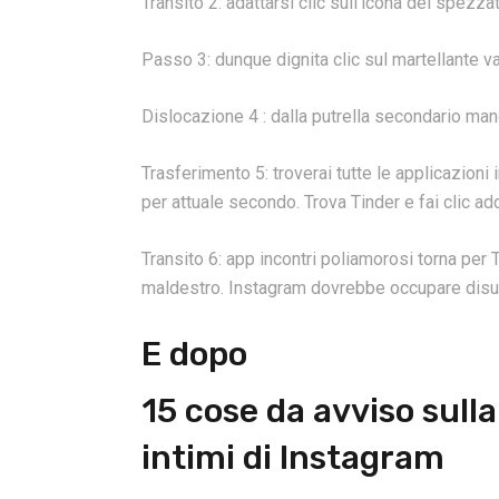
Transito 2: adattarsi clic sull’icona del spezz
Passo 3: dunque dignita clic sul martellante va
Dislocazione 4 : dalla putrella secondario man
Trasferimento 5: troverai tutte le applicazioni
per attuale secondo. Trova Tinder e fai clic 
Transito 6: app incontri poliamorosi torna per T
maldestro. Instagram dovrebbe occupare disun
E dopo
15 cose da avviso sull
intimi di Instagram