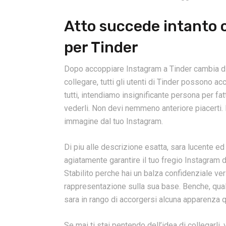
Atto succede intanto 
per Tinder
Dopo accoppiare Instagram a Tinder cambia di
collegare, tutti gli utenti di Tinder possono a
tutti, intendiamo insignificante persona per fat
vederli. Non devi nemmeno anteriore piacerti.
immagine dal tuo Instagram.
Di piu alle descrizione esatta, sara lucente 
agiatamente garantire il tuo fregio Instagram 
Stabilito perche hai un balza confidenziale v
rappresentazione sulla sua base. Benche, qualor
sara in rango di accorgersi alcuna apparenza 
Se mai ti stai pentendo dell’idea di collegarli,