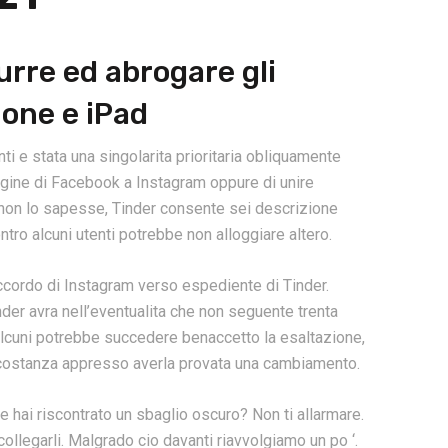
urre ed abrogare gli
one e iPad
ti e stata una singolarita prioritaria obliquamente
pagine di Facebook a Instagram oppure di unire
non lo sapesse, Tinder consente sei descrizione
tro alcuni utenti potrebbe non alloggiare altero.
ccordo di Instagram verso espediente di Tinder.
inder avra nell’eventualita che non seguente trenta
alcuni potrebbe succedere benaccetto la esaltazione,
rcostanza appresso averla provata una cambiamento.
 hai riscontrato un sbaglio oscuro? Non ti allarmare.
ollegarli. Malgrado cio davanti riavvolgiamo un po ‘.